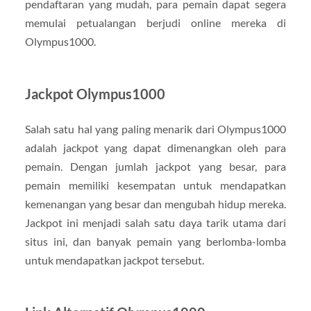
pendaftaran yang mudah, para pemain dapat segera
memulai petualangan berjudi online mereka di
Olympus1000.
Jackpot Olympus1000
Salah satu hal yang paling menarik dari Olympus1000
adalah jackpot yang dapat dimenangkan oleh para
pemain. Dengan jumlah jackpot yang besar, para
pemain memiliki kesempatan untuk mendapatkan
kemenangan yang besar dan mengubah hidup mereka.
Jackpot ini menjadi salah satu daya tarik utama dari
situs ini, dan banyak pemain yang berlomba-lomba
untuk mendapatkan jackpot tersebut.