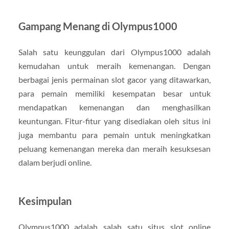
Gampang Menang di Olympus1000
Salah satu keunggulan dari Olympus1000 adalah
kemudahan untuk meraih kemenangan. Dengan
berbagai jenis permainan slot gacor yang ditawarkan,
para pemain memiliki kesempatan besar untuk
mendapatkan kemenangan dan menghasilkan
keuntungan. Fitur-fitur yang disediakan oleh situs ini
juga membantu para pemain untuk meningkatkan
peluang kemenangan mereka dan meraih kesuksesan
dalam berjudi online.
Kesimpulan
Olympus1000 adalah salah satu situs slot online