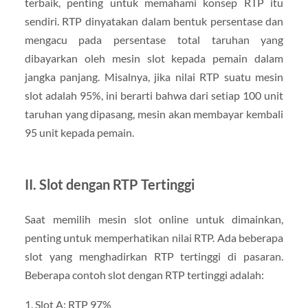
terbaik, penting untuk memahami konsep RTP itu
sendiri. RTP dinyatakan dalam bentuk persentase dan
mengacu pada persentase total taruhan yang
dibayarkan oleh mesin slot kepada pemain dalam
jangka panjang. Misalnya, jika nilai RTP suatu mesin
slot adalah 95%, ini berarti bahwa dari setiap 100 unit
taruhan yang dipasang, mesin akan membayar kembali
95 unit kepada pemain.
II. Slot dengan RTP Tertinggi
Saat memilih mesin slot online untuk dimainkan,
penting untuk memperhatikan nilai RTP. Ada beberapa
slot yang menghadirkan RTP tertinggi di pasaran.
Beberapa contoh slot dengan RTP tertinggi adalah:
1. Slot A: RTP 97%