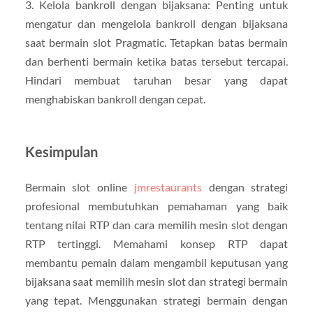
3. Kelola bankroll dengan bijaksana: Penting untuk
mengatur dan mengelola bankroll dengan bijaksana
saat bermain slot Pragmatic. Tetapkan batas bermain
dan berhenti bermain ketika batas tersebut tercapai.
Hindari membuat taruhan besar yang dapat
menghabiskan bankroll dengan cepat.
Kesimpulan
Bermain slot online
jmrestaurants
dengan strategi
profesional membutuhkan pemahaman yang baik
tentang nilai RTP dan cara memilih mesin slot dengan
RTP tertinggi. Memahami konsep RTP dapat
membantu pemain dalam mengambil keputusan yang
bijaksana saat memilih mesin slot dan strategi bermain
yang tepat. Menggunakan strategi bermain dengan