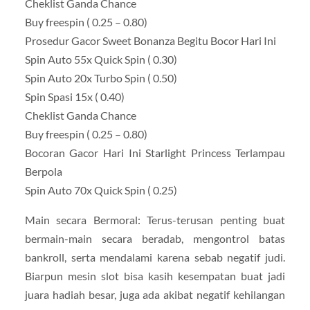
Cheklist Ganda Chance
Buy freespin ( 0.25 – 0.80)
Prosedur Gacor Sweet Bonanza Begitu Bocor Hari Ini
Spin Auto 55x Quick Spin ( 0.30)
Spin Auto 20x Turbo Spin ( 0.50)
Spin Spasi 15x ( 0.40)
Cheklist Ganda Chance
Buy freespin ( 0.25 – 0.80)
Bocoran Gacor Hari Ini Starlight Princess Terlampau
Berpola
Spin Auto 70x Quick Spin ( 0.25)
Main secara Bermoral: Terus-terusan penting buat
bermain-main secara beradab, mengontrol batas
bankroll, serta mendalami karena sebab negatif judi.
Biarpun mesin slot bisa kasih kesempatan buat jadi
juara hadiah besar, juga ada akibat negatif kehilangan