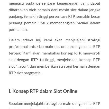
mengacu pada persentase kemenangan yang dapat
diharapkan oleh pemain dari mesin slot dalam jangka
panjang. Semakin tinggi persentase RTP, semakin besar
peluang pemain untuk memenangkan hadiah dalam
permainan.
Dalam artikel ini, kami akan menjelajahi strategi
profesional untuk bermain slot online dengan nilai RTP
terbaik. Kami akan membahas konsep RTP, menyoroti
slot dengan RTP tertinggi, menjelaskan konsep RTP
slot “gacor”, dan memberikan strategi bermain dengan
RTP slot pragmatic.
I. Konsep RTP dalam Slot Online
Sebelum menjelajahi strategi bermain dengan nilai RTP