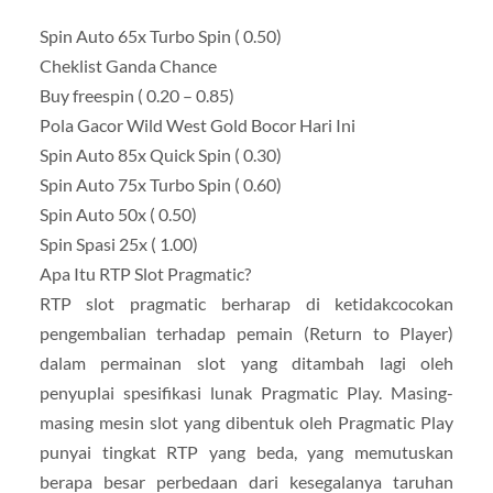
Spin Auto 65x Turbo Spin ( 0.50)
Cheklist Ganda Chance
Buy freespin ( 0.20 – 0.85)
Pola Gacor Wild West Gold Bocor Hari Ini
Spin Auto 85x Quick Spin ( 0.30)
Spin Auto 75x Turbo Spin ( 0.60)
Spin Auto 50x ( 0.50)
Spin Spasi 25x ( 1.00)
Apa Itu RTP Slot Pragmatic?
RTP slot pragmatic berharap di ketidakcocokan
pengembalian terhadap pemain (Return to Player)
dalam permainan slot yang ditambah lagi oleh
penyuplai spesifikasi lunak Pragmatic Play. Masing-
masing mesin slot yang dibentuk oleh Pragmatic Play
punyai tingkat RTP yang beda, yang memutuskan
berapa besar perbedaan dari kesegalanya taruhan