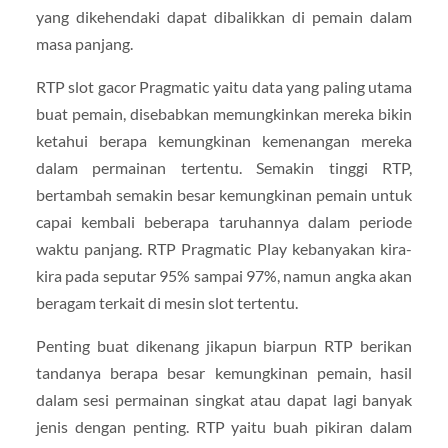
yang dikehendaki dapat dibalikkan di pemain dalam
masa panjang.
RTP slot gacor Pragmatic yaitu data yang paling utama
buat pemain, disebabkan memungkinkan mereka bikin
ketahui berapa kemungkinan kemenangan mereka
dalam permainan tertentu. Semakin tinggi RTP,
bertambah semakin besar kemungkinan pemain untuk
capai kembali beberapa taruhannya dalam periode
waktu panjang. RTP Pragmatic Play kebanyakan kira-
kira pada seputar 95% sampai 97%, namun angka akan
beragam terkait di mesin slot tertentu.
Penting buat dikenang jikapun biarpun RTP berikan
tandanya berapa besar kemungkinan pemain, hasil
dalam sesi permainan singkat atau dapat lagi banyak
jenis dengan penting. RTP yaitu buah pikiran dalam