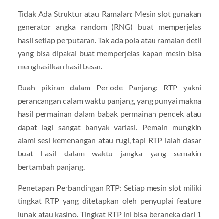
Tidak Ada Struktur atau Ramalan: Mesin slot gunakan
generator angka random (RNG) buat memperjelas
hasil setiap perputaran. Tak ada pola atau ramalan detil
yang bisa dipakai buat memperjelas kapan mesin bisa
menghasilkan hasil besar.
Buah pikiran dalam Periode Panjang: RTP yakni
perancangan dalam waktu panjang, yang punyai makna
hasil permainan dalam babak permainan pendek atau
dapat lagi sangat banyak variasi. Pemain mungkin
alami sesi kemenangan atau rugi, tapi RTP ialah dasar
buat hasil dalam waktu jangka yang semakin
bertambah panjang.
Penetapan Perbandingan RTP: Setiap mesin slot miliki
tingkat RTP yang ditetapkan oleh penyuplai feature
lunak atau kasino. Tingkat RTP ini bisa beraneka dari 1