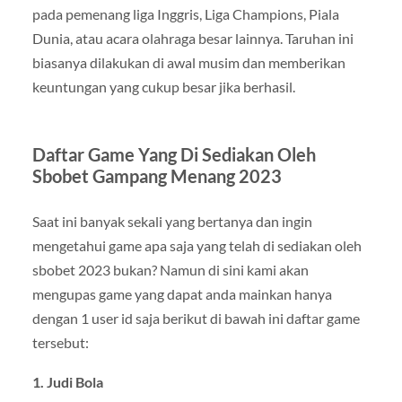
pada pemenang liga Inggris, Liga Champions, Piala
Dunia, atau acara olahraga besar lainnya. Taruhan ini
biasanya dilakukan di awal musim dan memberikan
keuntungan yang cukup besar jika berhasil.
Daftar Game Yang Di Sediakan Oleh
Sbobet Gampang Menang 2023
Saat ini banyak sekali yang bertanya dan ingin
mengetahui game apa saja yang telah di sediakan oleh
sbobet 2023 bukan? Namun di sini kami akan
mengupas game yang dapat anda mainkan hanya
dengan 1 user id saja berikut di bawah ini daftar game
tersebut:
1. Judi Bola