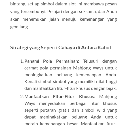
bintang, setiap simbol dalam slot ini membawa pesan
yang tersembunyi. Pelajari dengan seksama, dan Anda
akan menemukan jalan menuju kemenangan yang
gemilang.
Strategi yang Seperti Cahaya di Antara Kabut
Pahami Pola Permainan
: Telusuri dengan
cermat pola permainan Mahjong Ways untuk
meningkatkan peluang kemenangan Anda.
Kenali simbol-simbol yang memiliki nilai tinggi
dan manfaatkan fitur-fitur khusus dengan bijak.
Manfaatkan Fitur-Fitur Khusus
: Mahjong
Ways menyediakan berbagai fitur khusus
seperti putaran gratis dan simbol wild yang
dapat meningkatkan peluang Anda untuk
meraih kemenangan besar. Manfaatkan fitur-