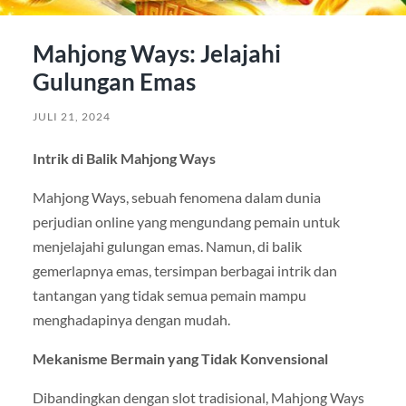
Mahjong Ways: Jelajahi
Gulungan Emas
JULI 21, 2024
Intrik di Balik Mahjong Ways
Mahjong Ways, sebuah fenomena dalam dunia
perjudian online yang mengundang pemain untuk
menjelajahi gulungan emas. Namun, di balik
gemerlapnya emas, tersimpan berbagai intrik dan
tantangan yang tidak semua pemain mampu
menghadapinya dengan mudah.
Mekanisme Bermain yang Tidak Konvensional
Dibandingkan dengan slot tradisional, Mahjong Ways