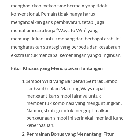
menghadirkan mekanisme bermain yang tidak
konvensional. Pemain tidak hanya harus
mengandalkan garis pembayaran, tetapi juga
memahami cara kerja “Ways to Win” yang
memungkinkan untuk menang dari berbagai arah. Ini
mengharuskan strategi yang berbeda dan kesabaran
ekstra untuk mencapai kemenangan yang diinginkan.
Fitur Khusus yang Menciptakan Tantangan
Simbol Wild yang Berperan Sentral
: Simbol
liar (wild) dalam Mahjong Ways dapat
menggantikan simbol lainnya untuk
membentuk kombinasi yang menguntungkan.
Namun, strategi untuk mengoptimalkan
penggunaan simbol ini seringkali menjadi kunci
keberhasilan.
Permainan Bonus yang Menantang
: Fitur