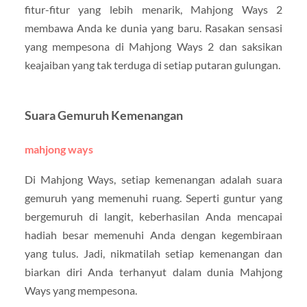
fitur-fitur yang lebih menarik, Mahjong Ways 2
membawa Anda ke dunia yang baru. Rasakan sensasi
yang mempesona di Mahjong Ways 2 dan saksikan
keajaiban yang tak terduga di setiap putaran gulungan.
Suara Gemuruh Kemenangan
mahjong ways
Di Mahjong Ways, setiap kemenangan adalah suara
gemuruh yang memenuhi ruang. Seperti guntur yang
bergemuruh di langit, keberhasilan Anda mencapai
hadiah besar memenuhi Anda dengan kegembiraan
yang tulus. Jadi, nikmatilah setiap kemenangan dan
biarkan diri Anda terhanyut dalam dunia Mahjong
Ways yang mempesona.