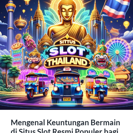
Mengenal Keuntungan Bermain
di Situs Slot Resmi Populer bagi