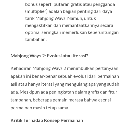
bonus seperti putaran gratis atau pengganda
(multiplier) adalah bagian penting dari daya
tarik Mahjong Ways. Namun, untuk
mengaktifkan dan memanfaatkannya secara
optimal seringkali memerlukan keberuntungan
tambahan.
Mahjong Ways 2: Evolusi atau Iterasi?
Kehadiran Mahjong Ways 2 menimbulkan pertanyaan
apakah ini benar-benar sebuah evolusi dari permainan
asli atau hanya iterasi yang mengulang apa yang sudah
ada. Meskipun ada peningkatan dalam grafis dan fitur
tambahan, beberapa pemain merasa bahwa esensi
permainan masih tetap sama.
Kritik Terhadap Konsep Permainan