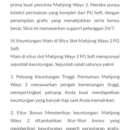
prima buat pencinta Mahjong Ways 2. Mereka punya
koleksi permainan yang komplet dari PG Soft, dengan
penampilan grafis yang menakjubkan serta bonus
besar. Situs ini menawarkan support pelanggan 24/7.
IV. Keuntungan Main di Situs Slot Mahjong Ways 2 PG
Soft:
Main di situs slot Mahjong Ways 2 PG Soft mempunyai
sejumlah keuntungan. Sejumlah salah satunya yakni:
1. Peluang Keuntungan Tinggi: Permainan Mahjong
Ways 2 menawarkan pengali kemenangan tinggi,
mempertingkat peluang Anda buat mendapatkan
keuntungan yang banyak tiap saat Anda memainkan.
2. Fitur Bonus Memberikan keuntungan: Mahjong
Ways 2 ditambahkan fitur-fitur bonus yang
memberikan keuntungan, seperti perputaran gratis,