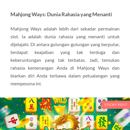
Mahjong Ways: Dunia Rahasia yang Menanti
Mahjong Ways adalah lebih dari sekadar permainan
slot. Ia adalah dunia rahasia yang menanti untuk
dijelajahi. Di antara gulungan-gulungan yang berputar,
terdapat keajaiban yang tak terduga dan
keberuntungan yang tak terbatas. Jadi, temukan
rahasia kemenangan Anda di Mahjong Ways dan
biarkan diri Anda terbawa dalam petualangan yang
mempesona ini.
STICKY POST