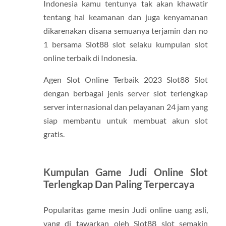
Indonesia kamu tentunya tak akan khawatir
tentang hal keamanan dan juga kenyamanan
dikarenakan disana semuanya terjamin dan no
1 bersama Slot88 slot selaku kumpulan slot
online terbaik di Indonesia.
Agen Slot Online Terbaik 2023 Slot88 Slot
dengan berbagai jenis server slot terlengkap
server internasional dan pelayanan 24 jam yang
siap membantu untuk membuat akun slot
gratis.
Kumpulan Game Judi Online Slot
Terlengkap Dan Paling Terpercaya
Popularitas game mesin Judi online uang asli,
yang di tawarkan oleh Slot88 slot semakin