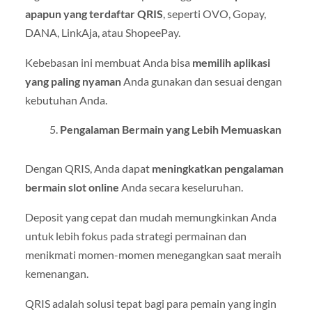
apapun yang terdaftar QRIS
, seperti OVO, Gopay,
DANA, LinkAja, atau ShopeePay.
Kebebasan ini membuat Anda bisa
memilih aplikasi
yang paling nyaman
Anda gunakan dan sesuai dengan
kebutuhan Anda.
Pengalaman Bermain yang Lebih Memuaskan
Dengan QRIS, Anda dapat
meningkatkan pengalaman
bermain slot online
Anda secara keseluruhan.
Deposit yang cepat dan mudah memungkinkan Anda
untuk lebih fokus pada strategi permainan dan
menikmati momen-momen menegangkan saat meraih
kemenangan.
QRIS adalah solusi tepat bagi para pemain yang ingin