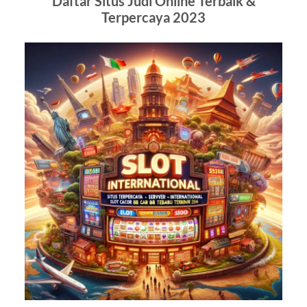
Daftar Situs Judi Online Terbaik &
Terpercaya 2023