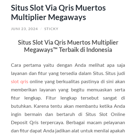
Situs Slot Via Qris Muertos
Multiplier Megaways
JUNI 23, 2024
/
STICKY
Situs Slot Via Qris Muertos Multiplier
Megaways™ Terbaik di Indonesia
Cara pertama yaitu dengan Anda melihat apa saja
layanan dan fitur yang tersedia dalam Situs. Situs judi
slot qris
online yang berkualitas pastinya di sini akan
memberikan layanan yang begitu memuaskan serta
fitur lengkap. Fitur lengkap tersebut sangat di
butuhkan. Karena tentu akan membantu ketika Anda
ingin bermain dan bertaruh di Situs Slot Online
Deposit Qris terpercaya. Berbagai macam pelayanan
dan fitur dapat Anda jadikan alat untuk menilai apakah