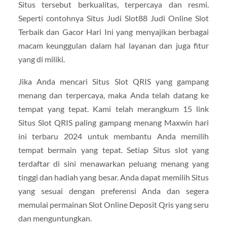
Situs tersebut berkualitas, terpercaya dan resmi.
Seperti contohnya Situs Judi Slot88 Judi Online Slot
Terbaik dan Gacor Hari Ini yang menyajikan berbagai
macam keunggulan dalam hal layanan dan juga fitur
yang di miliki.
Jika Anda mencari Situs Slot QRIS yang gampang
menang dan terpercaya, maka Anda telah datang ke
tempat yang tepat. Kami telah merangkum 15 link
Situs Slot QRIS paling gampang menang Maxwin hari
ini terbaru 2024 untuk membantu Anda memilih
tempat bermain yang tepat. Setiap Situs slot yang
terdaftar di sini menawarkan peluang menang yang
tinggi dan hadiah yang besar. Anda dapat memilih Situs
yang sesuai dengan preferensi Anda dan segera
memulai permainan Slot Online Deposit Qris yang seru
dan menguntungkan.