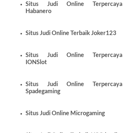
Situs Judi Online Terpercaya
Habanero
Situs Judi Online Terbaik Joker123
Situs Judi Online Terpercaya
IONSlot
Situs Judi Online Terpercaya
Spadegaming
Situs Judi Online Microgaming