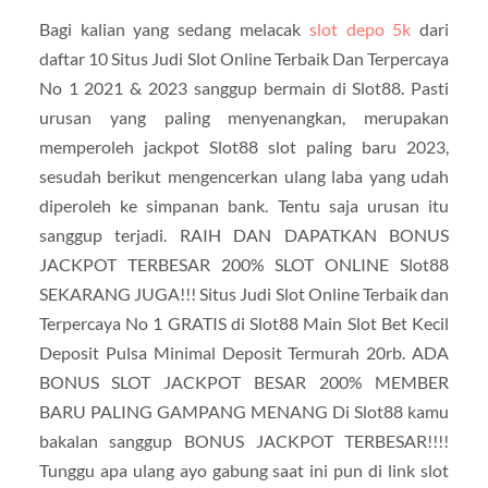
Bagi kalian yang sedang melacak
slot depo 5k
dari
daftar 10 Situs Judi Slot Online Terbaik Dan Terpercaya
No 1 2021 & 2023 sanggup bermain di Slot88. Pasti
urusan yang paling menyenangkan, merupakan
memperoleh jackpot Slot88 slot paling baru 2023,
sesudah berikut mengencerkan ulang laba yang udah
diperoleh ke simpanan bank. Tentu saja urusan itu
sanggup terjadi. RAIH DAN DAPATKAN BONUS
JACKPOT TERBESAR 200% SLOT ONLINE Slot88
SEKARANG JUGA!!! Situs Judi Slot Online Terbaik dan
Terpercaya No 1 GRATIS di Slot88 Main Slot Bet Kecil
Deposit Pulsa Minimal Deposit Termurah 20rb. ADA
BONUS SLOT JACKPOT BESAR 200% MEMBER
BARU PALING GAMPANG MENANG Di Slot88 kamu
bakalan sanggup BONUS JACKPOT TERBESAR!!!!
Tunggu apa ulang ayo gabung saat ini pun di link slot