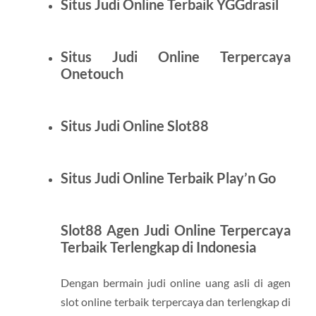
Situs Judi Online Terbaik YGGdrasil
Situs Judi Online Terpercaya
Onetouch
Situs Judi Online Slot88
Situs Judi Online Terbaik Play’n Go
Slot88 Agen Judi Online Terpercaya
Terbaik Terlengkap di Indonesia
Dengan bermain judi online uang asli di agen
slot online terbaik terpercaya dan terlengkap di