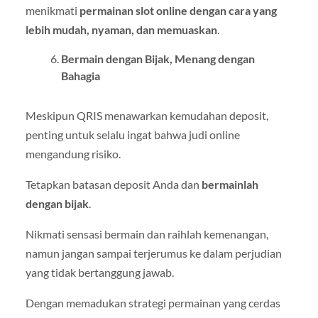
menikmati
permainan slot online dengan cara yang
lebih mudah, nyaman, dan memuaskan
.
Bermain dengan Bijak, Menang dengan
Bahagia
Meskipun QRIS menawarkan kemudahan deposit,
penting untuk selalu ingat bahwa judi online
mengandung risiko.
Tetapkan batasan deposit Anda dan
bermainlah
dengan bijak
.
Nikmati sensasi bermain dan raihlah kemenangan,
namun jangan sampai terjerumus ke dalam perjudian
yang tidak bertanggung jawab.
Dengan memadukan strategi permainan yang cerdas