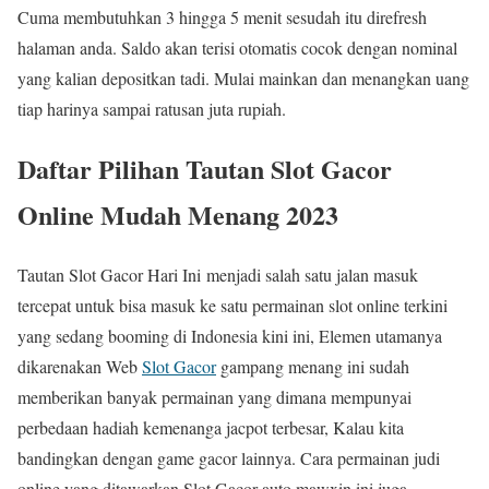
Cuma membutuhkan 3 hingga 5 menit sesudah itu direfresh
halaman anda. Saldo akan terisi otomatis cocok dengan nominal
yang kalian depositkan tadi. Mulai mainkan dan menangkan uang
tiap harinya sampai ratusan juta rupiah.
Daftar Pilihan Tautan Slot Gacor
Online Mudah Menang 2023
Tautan Slot Gacor Hari Ini menjadi salah satu jalan masuk
tercepat untuk bisa masuk ke satu permainan slot online terkini
yang sedang booming di Indonesia kini ini, Elemen utamanya
dikarenakan Web
Slot Gacor
gampang menang ini sudah
memberikan banyak permainan yang dimana mempunyai
perbedaan hadiah kemenanga jacpot terbesar, Kalau kita
bandingkan dengan game gacor lainnya. Cara permainan judi
online yang ditawarkan Slot Gacor auto mawxin ini juga